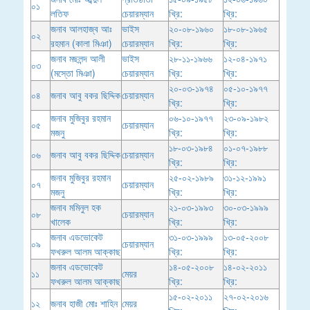
০১
লতিফ
চেয়ারম্যান
খ্রি:
খ্রি:
জনাব আলহাজ্ব আঃ
ভাইস
২০-০৮-১৯৬০
১৮-০৮-১৯৬৫
০২
রহমান (কালা মিঞা)
চেয়ারম্যান
খ্রি:
খ্রি:
জনাব মছলন্দ আলী
ভাইস
২৮-১১-১৯৬৬
১২-০৪-১৯৭১
০৩
(মস্তো মিঞা)
চেয়ারম্যান
খ্রি:
খ্রি:
২০-০৩-১৯৭৪
০৫-১০-১৯৭৭
০৪
জনাব আবু বকর ছিদ্দিক
চেয়ারম্যান
খ্রি:
খ্রি:
জনাব মুজিবুর রহমান
০৬-১০-১৯৭৭
২৩-০৯-১৯৮২
০৫
চেয়ারম্যান
মজনু
খ্রি:
খ্রি:
১৮-০৩-১৯৮৪
০১-০৭-১৯৮৮
০৬
জনাব আবু বকর ছিদ্দিক
চেয়ারম্যান
খ্রি:
খ্রি:
জনাব মুজিবুর রহমান
২৫-০২-১৯৮৯
৩১-১২-১৯৯১
০৭
চেয়ারম্যান
মজনু
খ্রি:
খ্রি:
জনাব মমিনুল হক
২১-০৩-১৯৯৩
৩০-০৩-১৯৯৯
০৮
চেয়ারম্যান
খালেক
খ্রি:
খ্রি:
জনাব এডভোকেট
৩১-০৩-১৯৯৯
১৩-০৫-২০০৮
০৯
চেয়ারম্যান
ফখরুল আলম আক্কাছ
খ্রি:
খ্রি:
জনাব এডভোকেট
১৪-০৫-২০০৮
১৪-০২-২০১১
১১
মেয়র
ফখরুল আলম আক্কাছ
খ্রি:
খ্রি:
১৫-০২-২০১১
২৭-০২-২০১৬
১২
জনাব হাজী মোঃ শাহিন
মেয়র