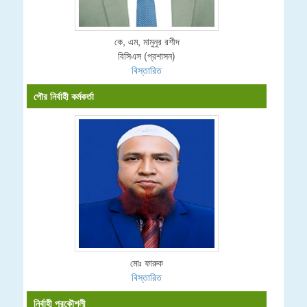
কে, এম, মামুনুর রশীদ
বিসিএস (প্রশাসন)
বিস্তারিত
পৌর নির্বাহী কর্মকর্তা
মোঃ ফারুক
বিস্তারিত
নির্বাহী প্রকৌশলী