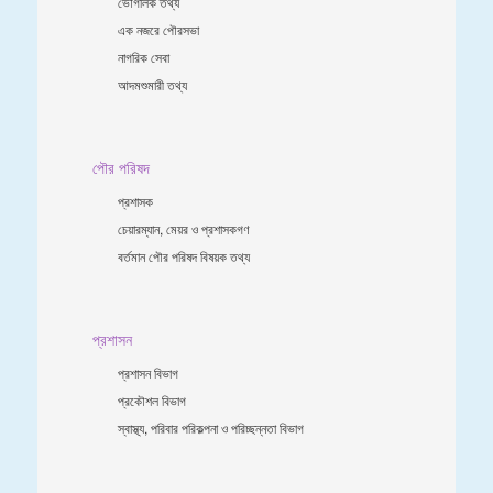
ভৌগলিক তথ্য
এক নজরে পৌরসভা
নাগরিক সেবা
আদমশুমারী তথ্য
পৌর পরিষদ
প্রশাসক
চেয়ারম্যান, মেয়র ও প্রশাসকগণ
বর্তমান পৌর পরিষদ বিষয়ক তথ্য
প্রশাসন
প্রশাসন বিভাগ
প্রকৌশল বিভাগ
স্বাস্থ্য, পরিবার পরিকল্পনা ও পরিচ্ছন্নতা ‍বিভাগ