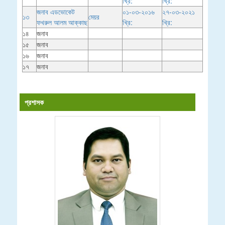
খ্রি:
খ্রি:
জনাব এডভোকেট
০১-০৩-২০১৬
২৭-০৩-২০২১
১৩
মেয়র
ফখরুল আলম আক্কাছ
খ্রি:
খ্রি:
১৪
জনাব
১৫
জনাব
১৬
জনাব
১৭
জনাব
প্রশাসক