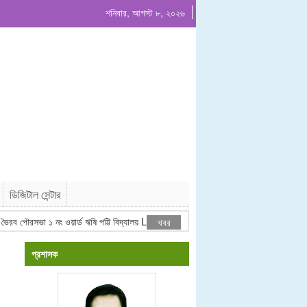
শনিবার, আগস্ট ৮, ২০২৬
ডিজিটাল সেন্টার
 পৌরসভা ১ নং ওয়ার্ড ঋষি পট্টি বিদ্যালয় LINIC এরিয়া সুবিধা বঞ্চিত বাচ্চাদের বিদ্যালয়।
খবর
প্রশাসক