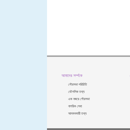
আমাদের সর্ম্পকে
পৌরসভা পরিচিতি
ভৌগলিক তথ্য
এক নজরে পৌরসভা
নাগরিক সেবা
আদমশুমারী তথ্য