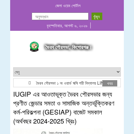
জেলা ওয়েব পোর্টাল
বৃহস্পতিবার, আগস্ট ৬, ২০২৬
ভৈরব পৌরসভা, কিশোরগঞ্জ।
ভৈরব পৌরসভা ১ নং ওয়ার্ড ঋষি পট্টি বিদ্যালয় LINIC এরিয়া সুবিধা বঞ্চিত ব
খবর
IUGIP এর আওতাভূক্ত ভৈরব পৌরসভার জন্য
প্রণীত জেন্ডার সমতা ও সামাজিক অন্তর্ভূক্তিকরণ
কর্ম-পরিকল্পনা (GESIAP) বাজেট সমকাল
(অর্থবছর 2024-2025 খ্রিঃ)