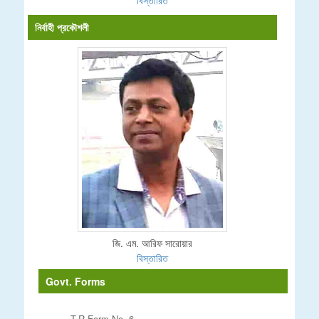
বিস্তারিত
নির্বাহী প্রকৌশলী
জি. এম. আরিফ সারোয়ার
বিস্তারিত
Govt. Forms
T.R Form No. 6